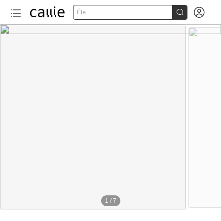


Été
1
/
7