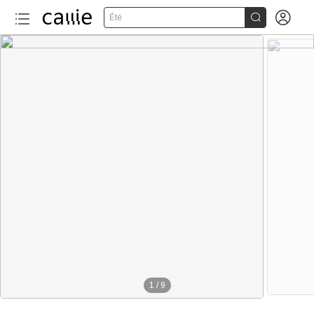


Été
160+
1
/
9