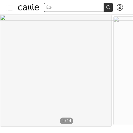


Été
1
/
14