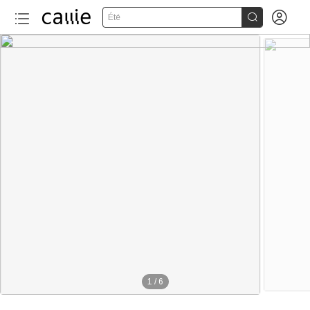


Été
1
/
6