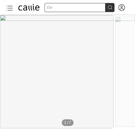


Été
1
/
7