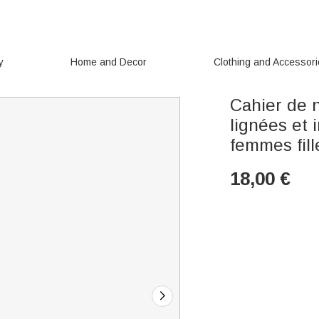
y
Home and Decor
Clothing and Accessor
Cahier de 
lignées et 
femmes fill
18,00
€