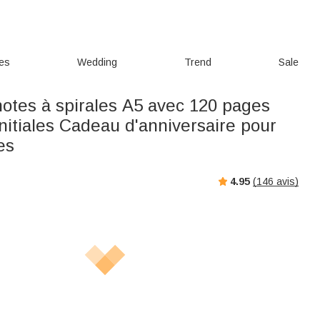
ies
Wedding
Trend
Sale
notes à spirales A5 avec 120 pages
initiales Cadeau d'anniversaire pour
es
4.95
(
146
avis)