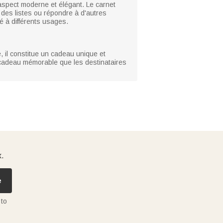
n aspect moderne et élégant. Le carnet
 des listes ou répondre à d'autres
té à différents usages.
, il constitue un cadeau unique et
n cadeau mémorable que les destinataires
x.
e
 to