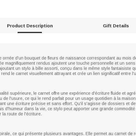
Product Description
Gift Details
e ornée d'un bouquet de fleurs de naissance correspondant au mois de
ée magnifiquement rendus ajoutent une touche personnelle et un sens d
joutant un stylo à bille assorti, conçu dans le même style fantaisiste 
nd le carnet visuellement attrayant et crée un lien significatif entre l'u
lité supérieure, le carnet offre une expérience d'écriture fluide et ag
u de l'usure, ce qui le rend parfait pour un usage quotidien à la maison, 
sant une écriture précise et sans effort. Qu'il s'agisse de dossiers et d
ais d'humeur dans la vie, ce stylo peut apporter une grande commodité 
la route de l'écriture.
pirale, ce qui présente plusieurs avantages. Elle permet au carnet de res