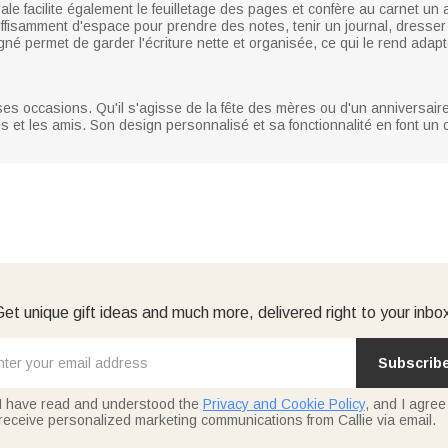
irale facilite également le feuilletage des pages et confère au carnet u
uffisamment d'espace pour prendre des notes, tenir un journal, dresser
igné permet de garder l'écriture nette et organisée, ce qui le rend adap
es occasions. Qu'il s'agisse de la fête des mères ou d'un anniversaire
s et les amis. Son design personnalisé et sa fonctionnalité en font u
et unique gift ideas and much more, delivered right to your inbo
Subscrib
I have read and understood the
Privacy and Cookie Policy
, and I agree
receive personalized marketing communications from Callie via email.