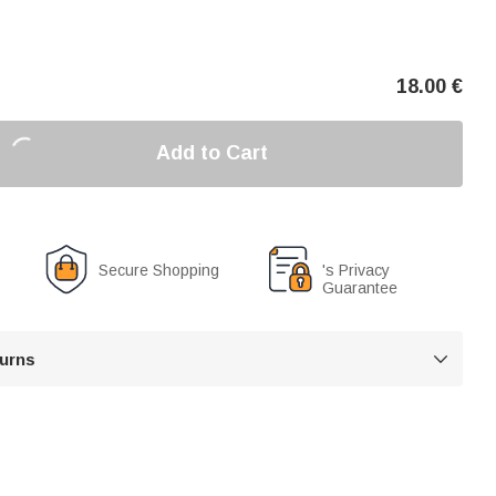
18.00
€
Add to Cart
Secure Shopping
's Privacy
Guarantee
turns
