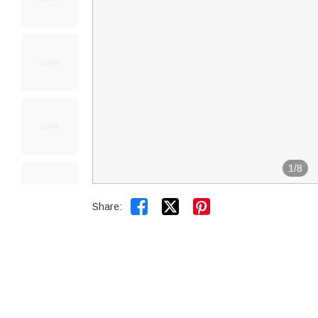
1
/
8


Share: