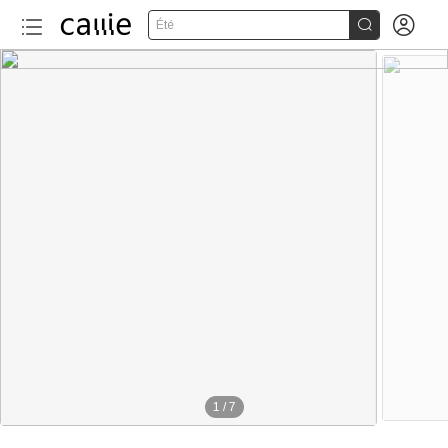


Été
1
/
7