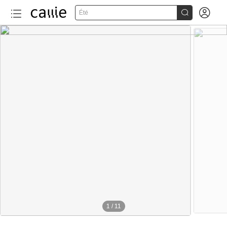


Été
1
/
11