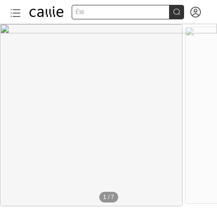


Été
1
/
7