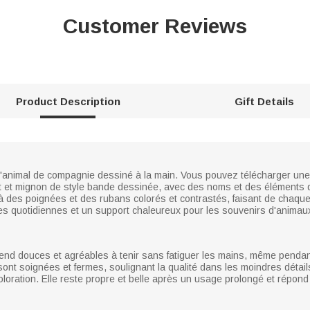
Customer Reviews
Product Description
Gift Details
 d'animal de compagnie dessiné à la main. Vous pouvez télécharger une 
at et mignon de style bande dessinée, avec des noms et des éléments dé
à des poignées et des rubans colorés et contrastés, faisant de chaque
ies quotidiennes et un support chaleureux pour les souvenirs d'animaux
rend douces et agréables à tenir sans fatiguer les mains, même penda
nt soignées et fermes, soulignant la qualité dans les moindres détails
oloration. Elle reste propre et belle après un usage prolongé et répond