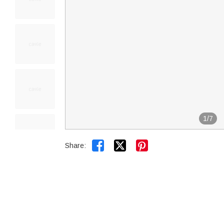
1
/
7


Share: