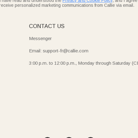
I have read and understood the
Privacy and Cookie Policy
, and I agree
receive personalized marketing communications from Callie via email.
E
CONTACT US
Messenger
Email: support-fr@callie.com
3:00 p.m. to 12:00 p.m., Monday through Saturday (C