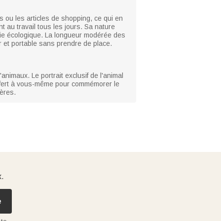
 ou les articles de shopping, ce qui en
t au travail tous les jours. Sa nature
vie écologique. La longueur modérée des
er et portable sans prendre de place.
nimaux. Le portrait exclusif de l'animal
t offert à vous-même pour commémorer le
cères.
x.
e