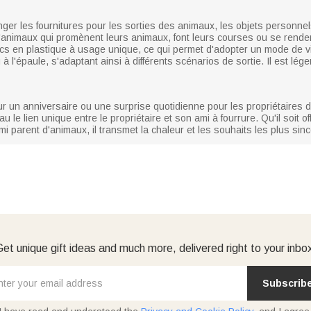
er les fournitures pour les sorties des animaux, les objets personnels
 d'animaux qui promènent leurs animaux, font leurs courses ou se renden
sacs en plastique à usage unique, ce qui permet d'adopter un mode de 
à l'épaule, s'adaptant ainsi à différents scénarios de sortie. Il est lég
r un anniversaire ou une surprise quotidienne pour les propriétaires d'a
u le lien unique entre le propriétaire et son ami à fourrure. Qu'il soi
 parent d'animaux, il transmet la chaleur et les souhaits les plus sin
et unique gift ideas and much more, delivered right to your inbo
Subscrib