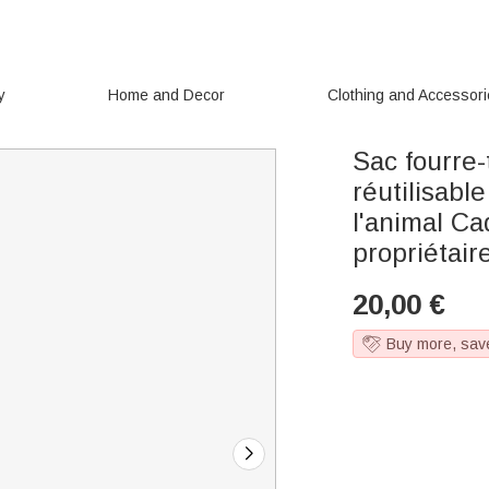
y
Home and Decor
Clothing and Accessor
Sac fourre-
réutilisabl
l'animal Ca
propriétair
20,00
€
Buy more, sav