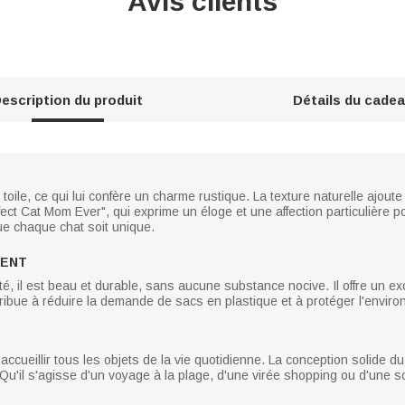
Avis clients
escription du produit
Détails du cade
toile, ce qui lui confère un charme rustique. La texture naturelle ajou
ct Cat Mom Ever", qui exprime un éloge et une affection particulière p
ue chaque chat soit unique.
MENT
ité, il est beau et durable, sans aucune substance nocive. Il offre un e
ontribue à réduire la demande de sacs en plastique et à protéger l'envir
 accueillir tous les objets de la vie quotidienne. La conception solide 
u'il s'agisse d'un voyage à la plage, d'une virée shopping ou d'une so