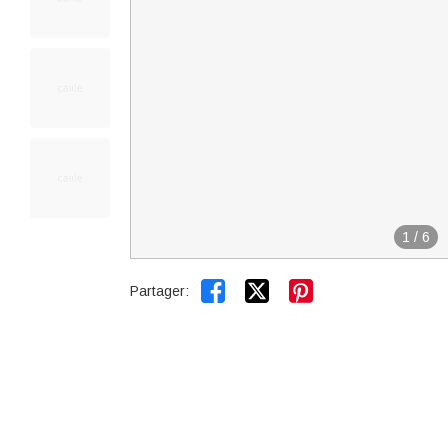
1
/
6


Partager: