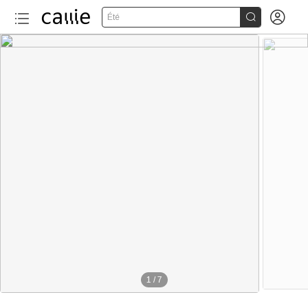


Été
1
/
7