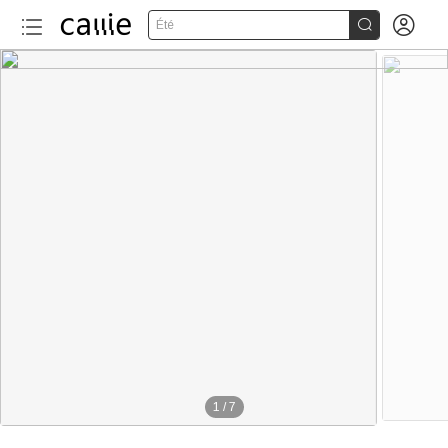


Été
1
/
7