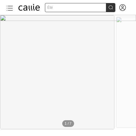


Été
1
/
7