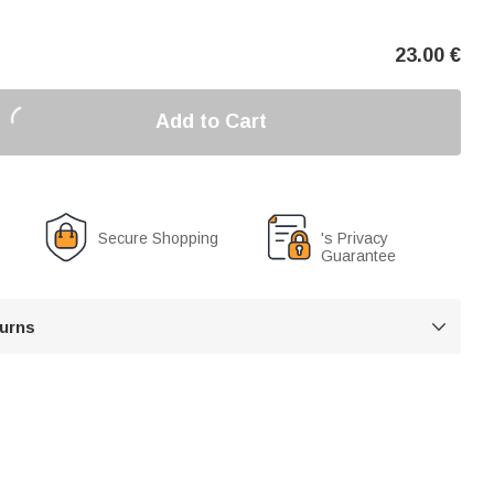
23.00
€
Add to Cart
Secure Shopping
's Privacy
Guarantee
turns
