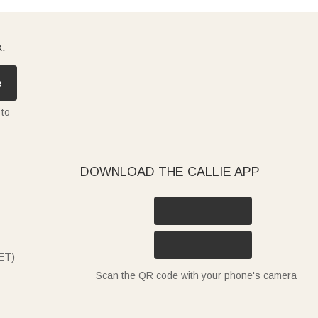
x.
e
 to
DOWNLOAD THE CALLIE APP
ET)
Scan the QR code with your phone's camera