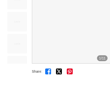
1
/
11


Share: