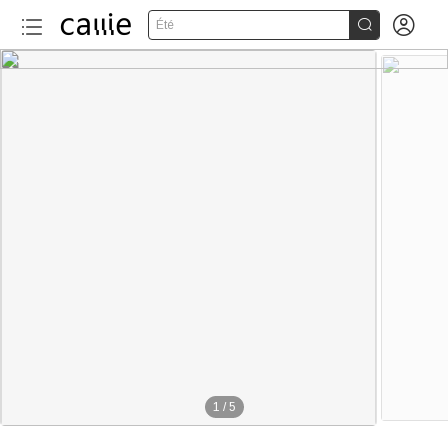


Été
1
/
5