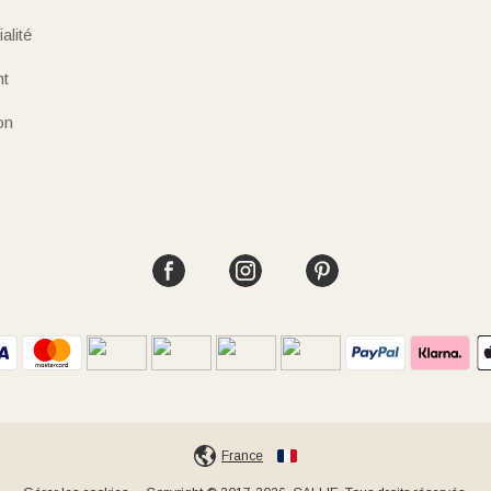
alité
nt
on
France