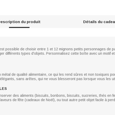
escription du produit
Détails du cade
il est possible de choisir entre 1 et 12 mignons petits personnages de p
anger différents types d'objets. Personnalisez cette boîte avec un moti
 métal de qualité alimentaire, ce qui les rend sûres et non toxiques po
élégants, sans arêtes, qui ne vous blesseront pas lorsque vous les uti
PLES
server des aliments (biscuits, bonbons, biscuits, sucreries, thés en feu
 faveurs de fête (cadeaux de Noël), ou tout autre petit objet facile à perd