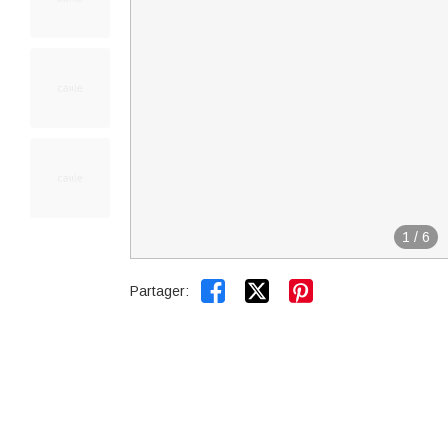
1
/
6


Partager: