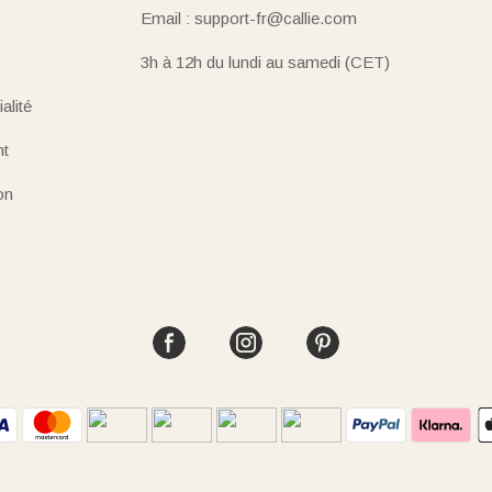
Email : support-fr@callie.com
3h à 12h du lundi au samedi (CET)
alité
nt
on