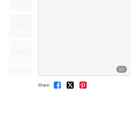
1
/
7


Share: