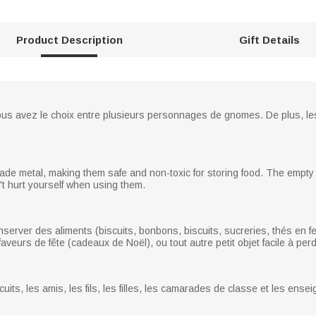
Product Description
Gift Details
vous avez le choix entre plusieurs personnages de gnomes. De plus, les 3
ade metal, making them safe and non-toxic for storing food. The empt
t hurt yourself when using them.
server des aliments (biscuits, bonbons, biscuits, sucreries, thés en feu
 faveurs de fête (cadeaux de Noël), ou tout autre petit objet facile à perd
its, les amis, les fils, les filles, les camarades de classe et les ense