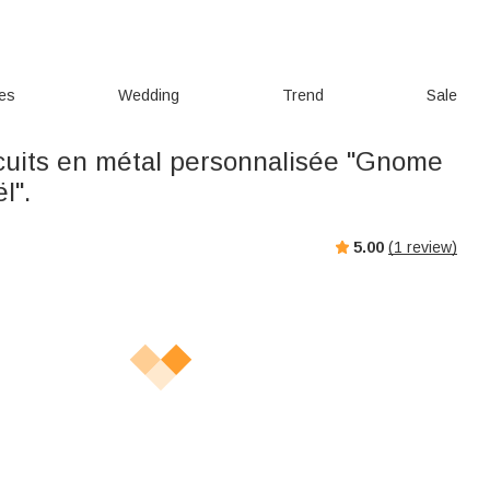
ies
Wedding
Trend
Sale
scuits en métal personnalisée "Gnome
l".
5.00
(
1
review)