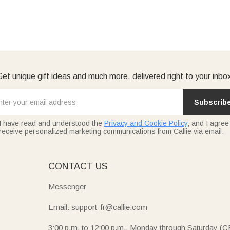
et unique gift ideas and much more, delivered right to your inbo
Subscrib
I have read and understood the
Privacy and Cookie Policy
, and I agree
receive personalized marketing communications from Callie via email.
E
CONTACT US
Messenger
Email: support-fr@callie.com
3:00 p.m. to 12:00 p.m., Monday through Saturday (C