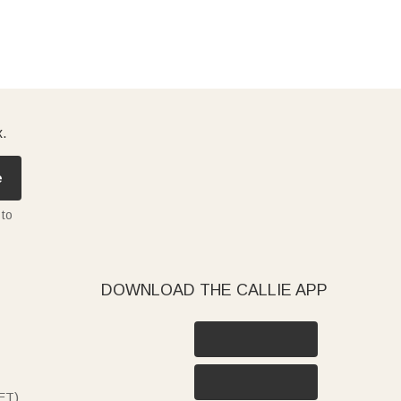
x.
e
 to
DOWNLOAD THE CALLIE APP
ET)