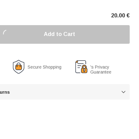
20.00
€
Add to Cart
Secure Shopping
's Privacy
Guarantee
turns
