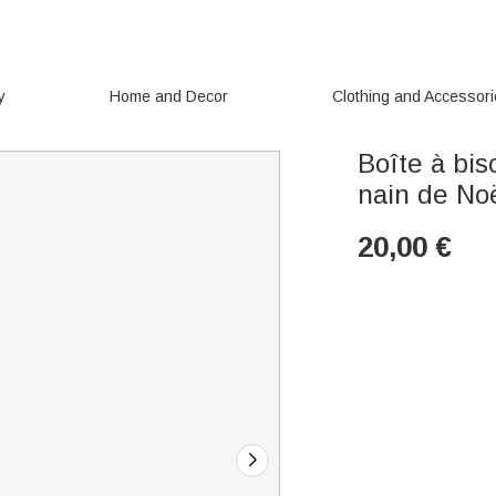
y
Home and Decor
Clothing and Accessor
Boîte à bi
nain de Noë
20,00
€