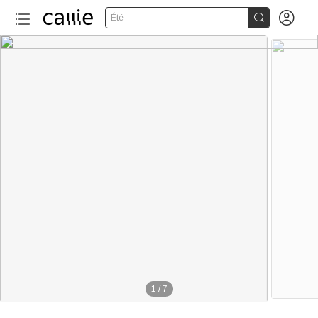


Été
1
/
7