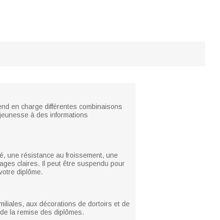
prend en charge différentes combinaisons
e jeunesse à des informations
ité, une résistance au froissement, une
mages claires. Il peut être suspendu pour
votre diplôme.
iliales, aux décorations de dortoirs et de
 de la remise des diplômes.