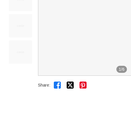
1
/
6


Share: