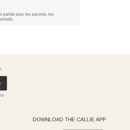
 parfait pour les parents, les
onnelle.
x.
e
 to
DOWNLOAD THE CALLIE APP