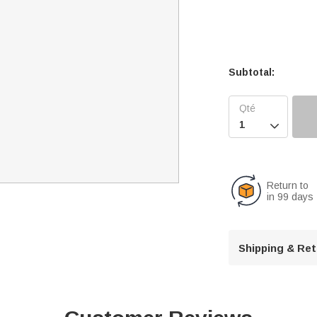
Subtotal:

Return to
in 99 days
Shipping & Re