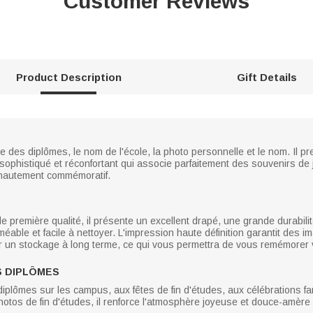
Customer Reviews
Product Description
Gift Details
e des diplômes, le nom de l'école, la photo personnelle et le nom. Il 
s sophistiqué et réconfortant qui associe parfaitement des souvenirs d
 hautement commémoratif.
de première qualité, il présente un excellent drapé, une grande durabil
éable et facile à nettoyer. L'impression haute définition garantit des i
r un stockage à long terme, ce qui vous permettra de vous remémorer 
S DIPLÔMES
lômes sur les campus, aux fêtes de fin d'études, aux célébrations fam
hotos de fin d'études, il renforce l'atmosphère joyeuse et douce-amère