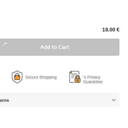
18.00
€
Add to Cart
Secure Shopping
's Privacy
Guarantee
turns
