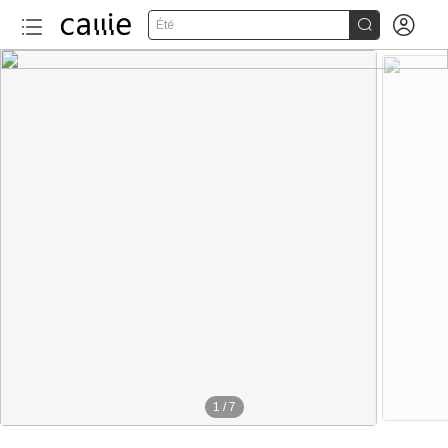


Été
1
/
7