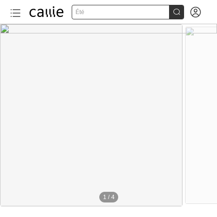


Été
1
/
4