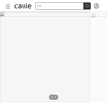


Été
1
/
7