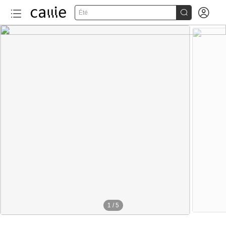


Été
1
/
5