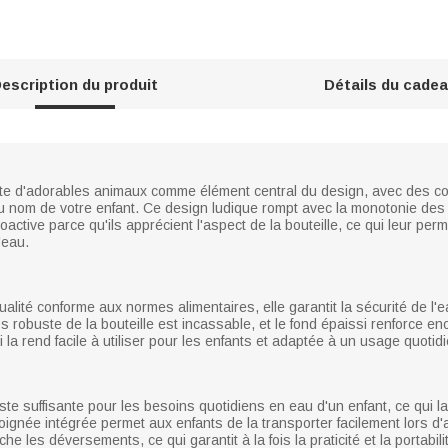
escription du produit
Détails du cade
nte d'adorables animaux comme élément central du design, avec des cou
u nom de votre enfant. Ce design ludique rompt avec la monotonie des 
oactive parce qu'ils apprécient l'aspect de la bouteille, ce qui leur pe
'eau.
alité conforme aux normes alimentaires, elle garantit la sécurité de l'
 robuste de la bouteille est incassable, et le fond épaissi renforce en
ui la rend facile à utiliser pour les enfants et adaptée à un usage quotid
ste suffisante pour les besoins quotidiens en eau d'un enfant, ce qui la
oignée intégrée permet aux enfants de la transporter facilement lors d'ac
les déversements, ce qui garantit à la fois la praticité et la portabili