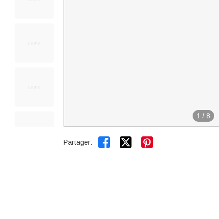
1
/
8


Partager: