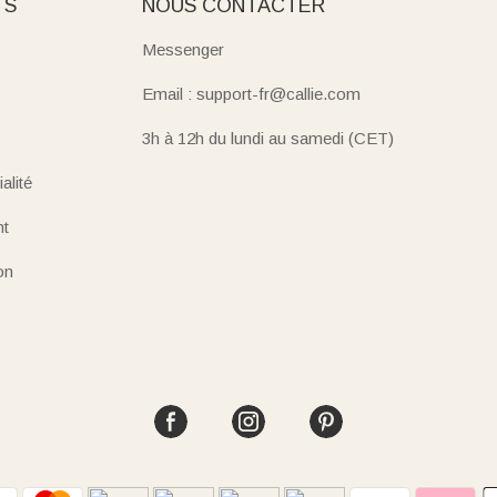
TS
NOUS CONTACTER
Messenger
Email : support-fr@callie.com
3h à 12h du lundi au samedi (CET)
alité
nt
on