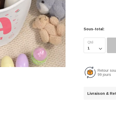
Sous-total:

Retour so
99 jours
U
n
Livraison & Re
m
u
t
e