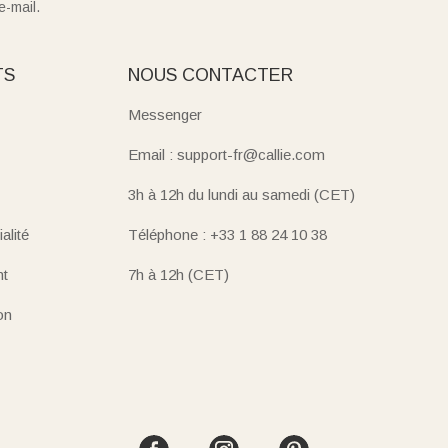
e-mail.
TS
NOUS CONTACTER
Messenger
Email : support-fr@callie.com
3h à 12h du lundi au samedi (CET)
alité
Téléphone : +33 1 88 24 10 38
nt
7h à 12h (CET)
on