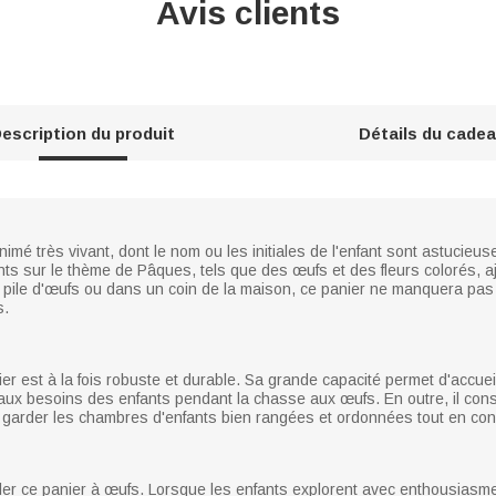
Avis clients
escription du produit
Détails du cade
imé très vivant, dont le nom ou les initiales de l'enfant sont astucieu
nts sur le thème de Pâques, tels que des œufs et des fleurs colorés, a
 pile d'œufs ou dans un coin de la maison, ce panier ne manquera pas d'
s.
ier est à la fois robuste et durable. Sa grande capacité permet d'accue
aux besoins des enfants pendant la chasse aux œufs. En outre, il const
 garder les chambres d'enfants bien rangées et ordonnées tout en concil
ller ce panier à œufs. Lorsque les enfants explorent avec enthousiasme 