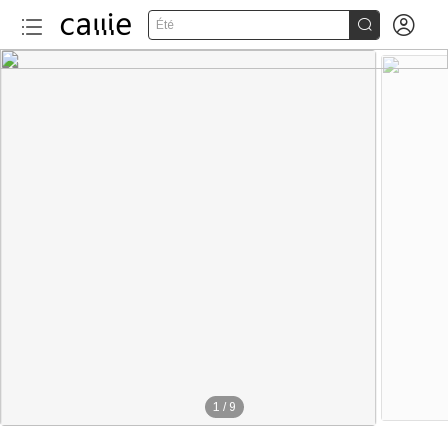


Été
1
/
9