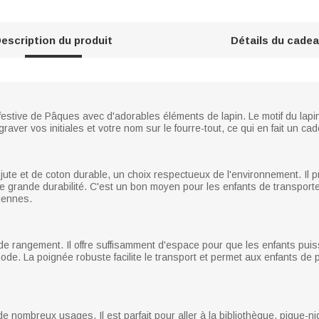
escription du produit
Détails du cade
estive de Pâques avec d'adorables éléments de lapin. Le motif du lapin 
graver vos initiales et votre nom sur le fourre-tout, ce qui en fait un 
e jute et de coton durable, un choix respectueux de l'environnement. Il
 une grande durabilité. C'est un bon moyen pour les enfants de transp
diennes.
e rangement. Il offre suffisamment d'espace pour que les enfants puis
de. La poignée robuste facilite le transport et permet aux enfants de 
de nombreux usages. Il est parfait pour aller à la bibliothèque, pique-n