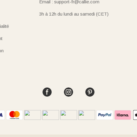
Email : support-fr@callie.com
3h à 12h du lundi au samedi (CET)
alité
nt
on