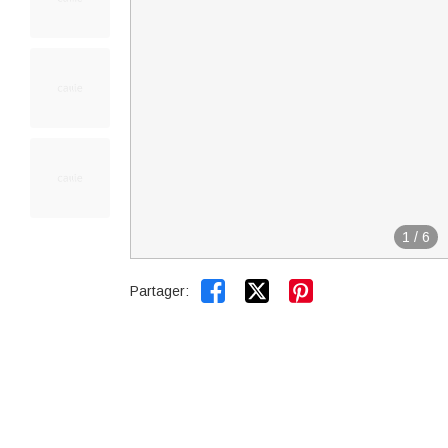
1
/
6


Partager: