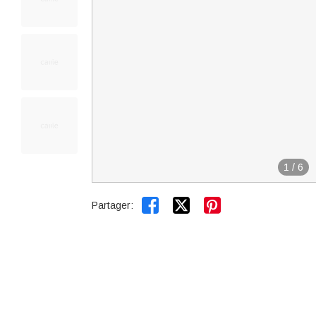
1
/
6


Partager: