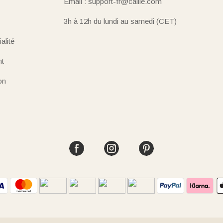
Email : support-fr@callie.com
3h à 12h du lundi au samedi (CET)
alité
nt
on