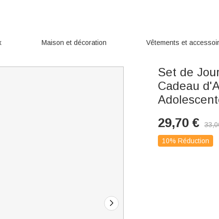
x
Maison et décoration
Vêtements et accessoi
Set de Jou
Cadeau d'A
Adolescente
29,70
€
33,0
10% Réduction