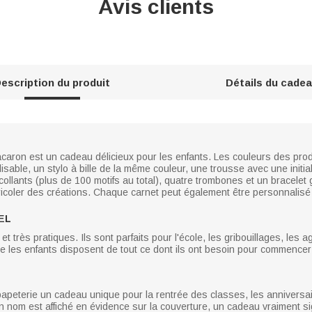
Avis clients
escription du produit
Détails du cade
caron est un cadeau délicieux pour les enfants. Les couleurs des produ
sable, un stylo à bille de la même couleur, une trousse avec une initi
ocollants (plus de 100 motifs au total), quatre trombones et un bracelet 
ricoler des créations. Chaque carnet peut également être personnalisé
EL
t très pratiques. Ils sont parfaits pour l'école, les gribouillages, le
ue les enfants disposent de tout ce dont ils ont besoin pour commence
papeterie un cadeau unique pour la rentrée des classes, les anniversai
 nom est affiché en évidence sur la couverture, un cadeau vraiment sign