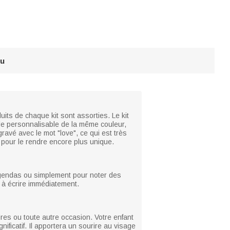
au
its de chaque kit sont assorties. Le kit
ale personnalisable de la même couleur,
gravé avec le mot "love", ce qui est très
 pour le rendre encore plus unique.
s agendas ou simplement pour noter des
r à écrire immédiatement.
res ou toute autre occasion. Votre enfant
ificatif. Il apportera un sourire au visage