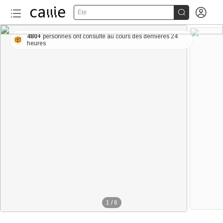


Été
480+
personnes ont consulté au cours des dernières 24
heures
1
/
6