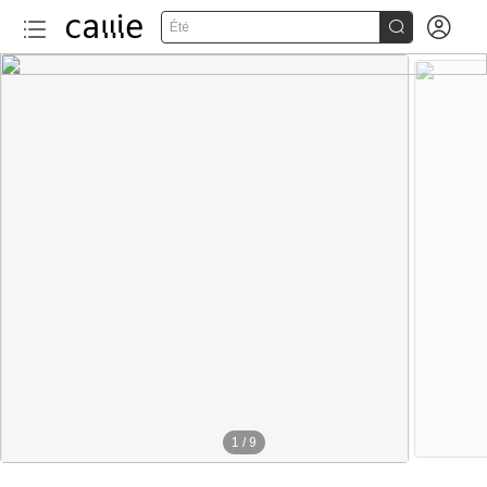


Été
1
/
9