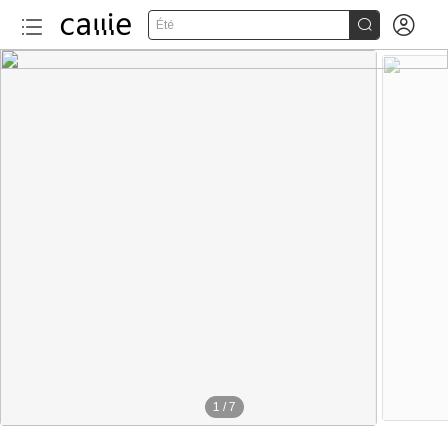


Été
1
/
7