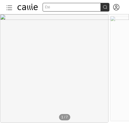


Été
1
/
7