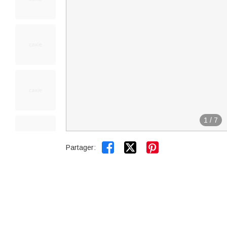
1
/
7


Partager: