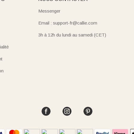
Messenger
Email : support-fr@callie.com
3h à 12h du lundi au samedi (CET)
alité
nt
on