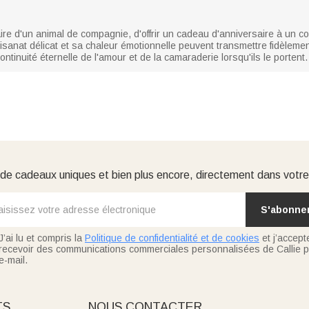
ire d'un animal de compagnie, d'offrir un cadeau d'anniversaire à un 
tisanat délicat et sa chaleur émotionnelle peuvent transmettre fidèleme
tinuité éternelle de l'amour et de la camaraderie lorsqu'ils le portent.
e cadeaux uniques et bien plus encore, directement dans votre
S'abonne
J’ai lu et compris la
Politique de confidentialité et de cookies
et j’accept
recevoir des communications commerciales personnalisées de Callie p
e-mail.
TS
NOUS CONTACTER