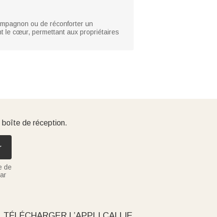
compagnon ou de réconforter un
nt le cœur, permettant aux propriétaires
 boîte de réception.
r
e de
ar
TÉLÉCHARGER L’APPLI CALLIE