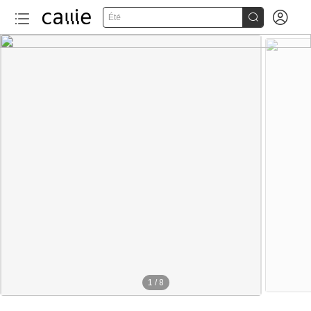


Été
1
/
8