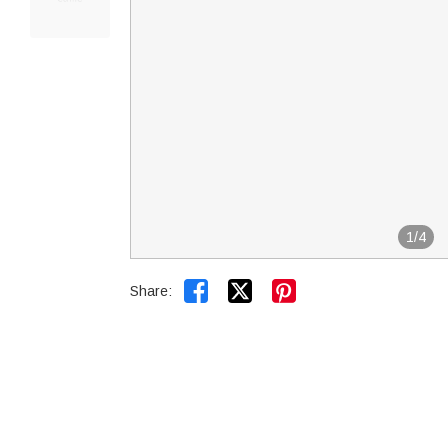
1
/
4


Share: