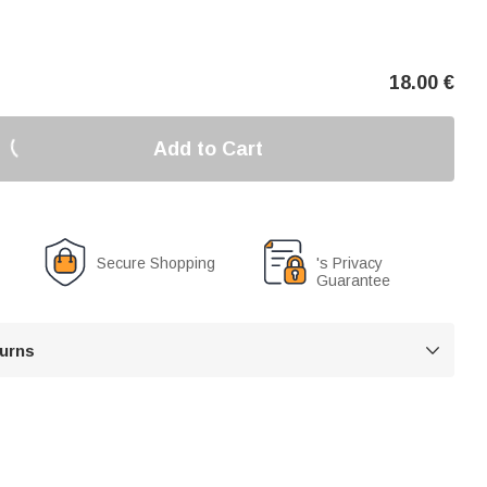
18.00
€
Add to Cart
Secure Shopping
's Privacy
Guarantee
turns
