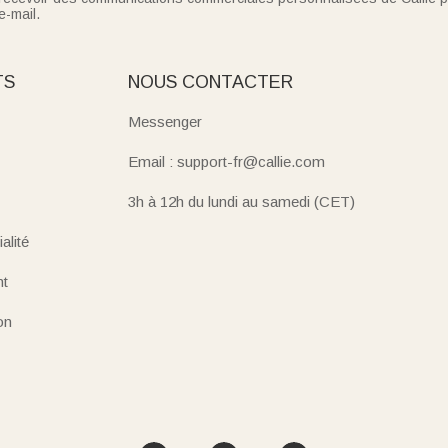
e-mail.
TS
NOUS CONTACTER
Messenger
Email : support-fr@callie.com
3h à 12h du lundi au samedi (CET)
alité
nt
on