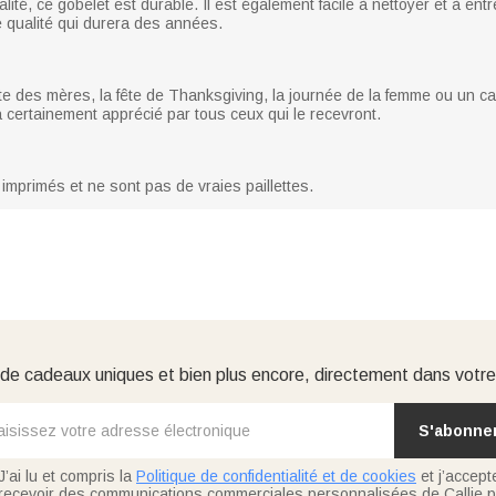
té, ce gobelet est durable. Il est également facile à nettoyer et à entret
e qualité qui durera des années.
e des mères, la fête de Thanksgiving, la journée de la femme ou un c
era certainement apprécié par tous ceux qui le recevront.
 imprimés et ne sont pas de vraies paillettes.
e cadeaux uniques et bien plus encore, directement dans votre
S'abonne
J’ai lu et compris la
Politique de confidentialité et de cookies
et j’accept
recevoir des communications commerciales personnalisées de Callie p