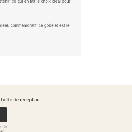
enir, ce qui en fait le choix idéal pour
adeau commémoratif, ce gobelet est le
 boîte de réception.
r
e de
ar