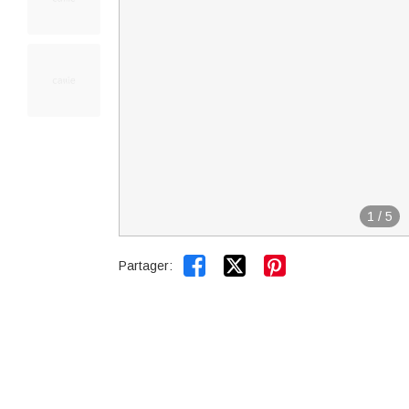
1
/
5


Partager: