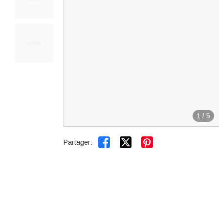
1
/
5


Partager: