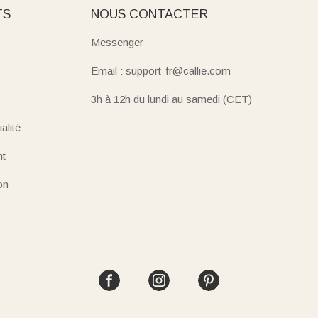
TS
NOUS CONTACTER
Messenger
Email : support-fr@callie.com
3h à 12h du lundi au samedi (CET)
alité
nt
on