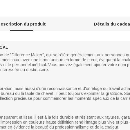
escription du produit
Détails du cade
ICAL
ion de "Difference Maker", qui se réfère généralement aux personnes qui 
s médicaux, avec une forme unique en forme de cœur, évoquent la chaleu
es et le personnel médical. Vous pouvez également ajouter votre nom 
sintéressée du destinataire.
coration, mais aussi d'une reconnaissance et d'un éloge du travail acha
bureau ou la table de chevet, il peut toujours exprimer la gratitude. Son
llection précieuse pour commémorer les moments spéciaux de la carri
nsparent et lisse, il est à la fois durable et résistant aux rayures, gar
mpression en couleurs haute définition rend l'image plus vive et plus 
 met en évidence la beauté du professionnalisme et de la chaleur.