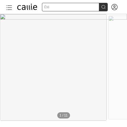


Été
1
/
11