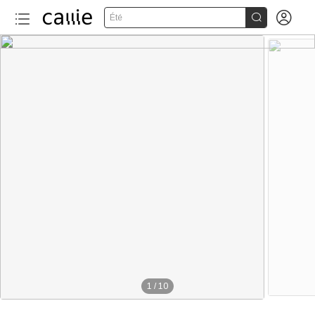


Été
1
/
10