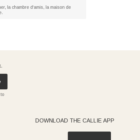
her, la chambre d'amis, la maison de
e.
x.
e
 to
DOWNLOAD THE CALLIE APP