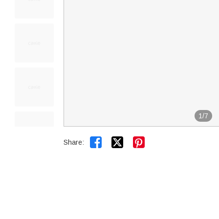
1
/
7


Share: