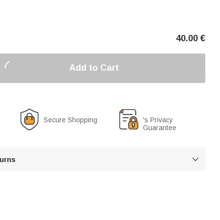
40.00
€
Add to Cart
Secure Shopping
's Privacy
Guarantee
turns
