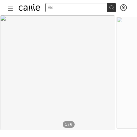


Été
1
/
6