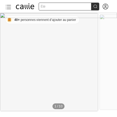


Été
40+
personnes viennent d'ajouter au panier
1
/
10