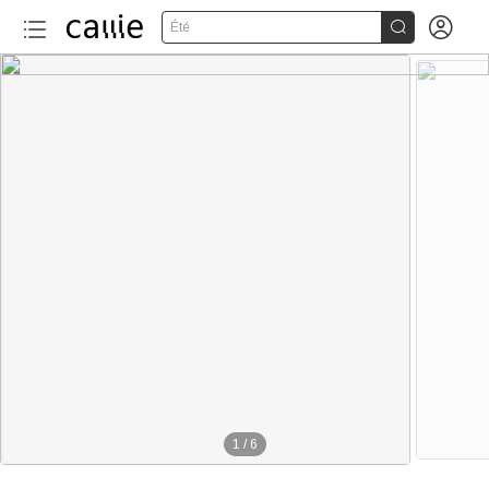


Été
1
/
6