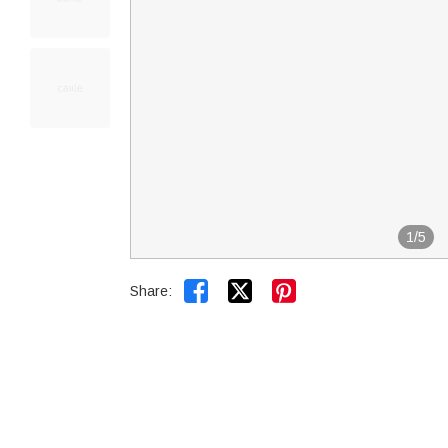
1
/
5


Share: