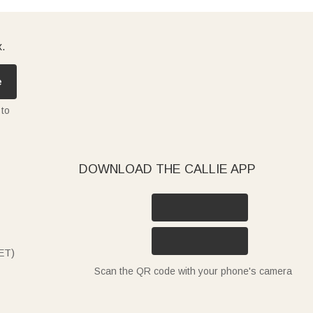
x.
e
 to
DOWNLOAD THE CALLIE APP
ET)
Scan the QR code with your phone's camera