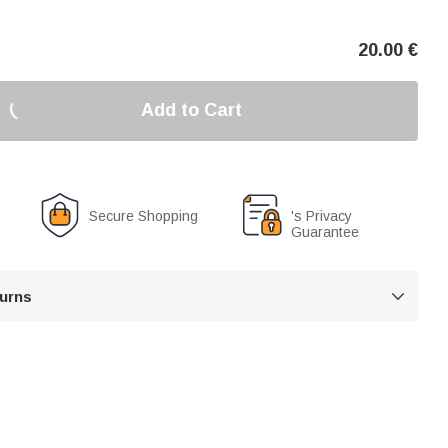
20.00
€
Add to Cart
Secure Shopping
's Privacy
Guarantee
turns
