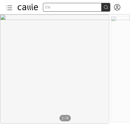


Été
120+
1
/
8