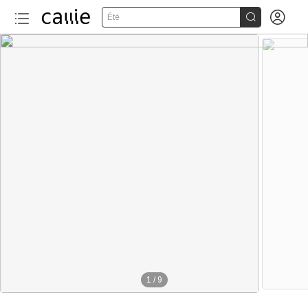


Été
100+
1
/
9