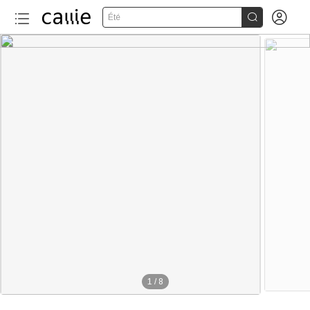


Été
1
/
8