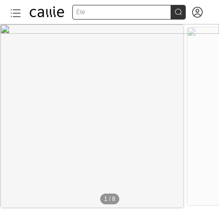


Été
1
/
8